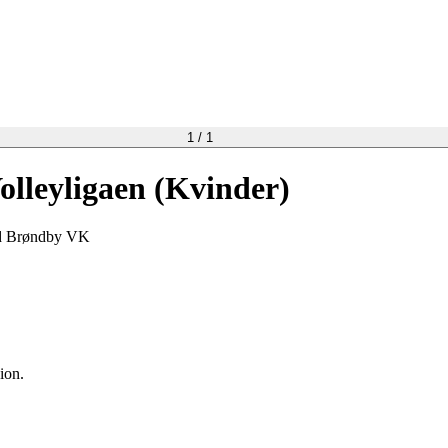
1
/
1
lleyligaen (Kvinder)
mod Brøndby VK
.
ion.