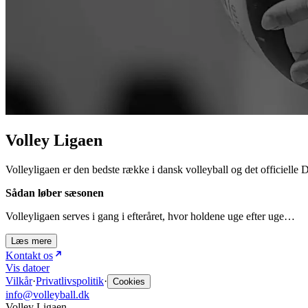
Volley Ligaen
Volleyligaen er den bedste række i dansk volleyball og det officielle D
Sådan løber sæsonen
Volleyligaen serves i gang i efteråret, hvor holdene uge efter uge…
Læs mere
Kontakt os
Vis datoer
Vilkår
·
Privatlivspolitik
·
Cookies
info@volleyball.dk
Volley Ligaen