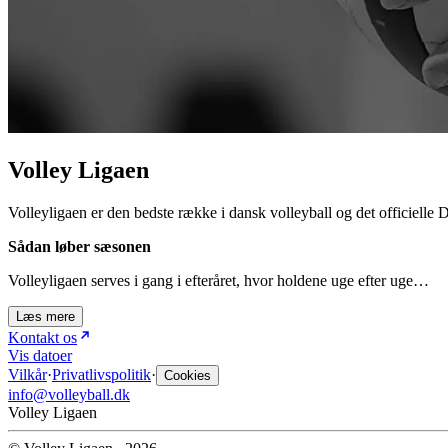
Volley Ligaen
Volleyligaen er den bedste række i dansk volleyball og det officielle D
Sådan løber sæsonen
Volleyligaen serves i gang i efteråret, hvor holdene uge efter uge…
Læs mere
Kontakt os
Vis datoer
Vilkår
·
Privatlivspolitik
·
Cookies
info@volleyball.dk
Volley Ligaen