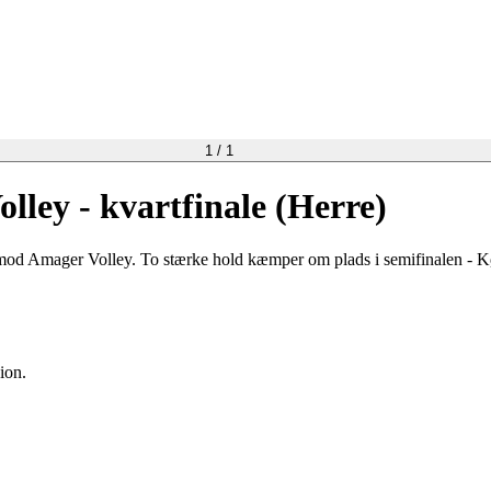
1
/
1
lley - kvartfinale (Herre)
 imod Amager Volley. To stærke hold kæmper om plads i semifinalen - Køb
ion.