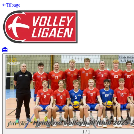
Tilbage
1
/
1