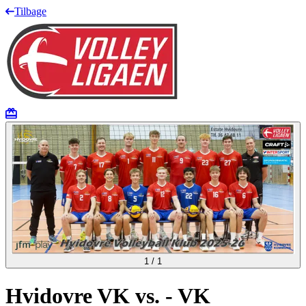
Tilbage
1
/
1
Hvidovre VK vs. - VK