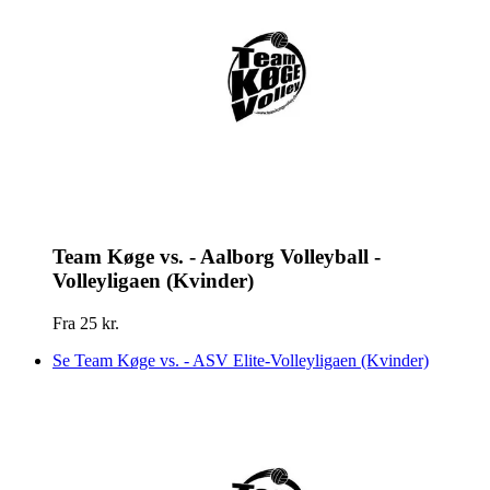
Team Køge vs. - Aalborg Volleyball -
Volleyligaen (Kvinder)
Fra
25 kr.
Se Team Køge vs. - ASV Elite-Volleyligaen (Kvinder)