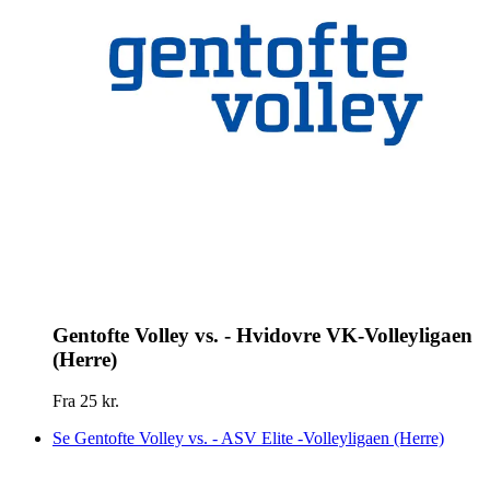
Gentofte Volley vs. - Hvidovre VK-Volleyligaen
(Herre)
Fra
25 kr.
Se Gentofte Volley vs. - ASV Elite -Volleyligaen (Herre)