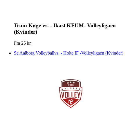
Team Køge vs. - Ikast KFUM- Volleyligaen
(Kvinder)
Fra
25 kr.
Se Aalborg Volleyballvs. - Holte IF -Volleyligaen (Kvinder)