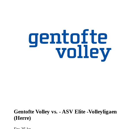
Gentofte Volley vs. - ASV Elite -Volleyligaen
(Herre)