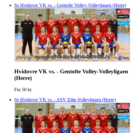
Se Hvidovre VK vs. - Gentofte Volley-Volleyligaen (Herre)
Hvidovre VK vs. - Gentofte Volley-Volleyligaen
(Herre)
Fra
50 kr.
Se Hvidovre VK vs. - ASV Elite-Volleyligaen (Herre)