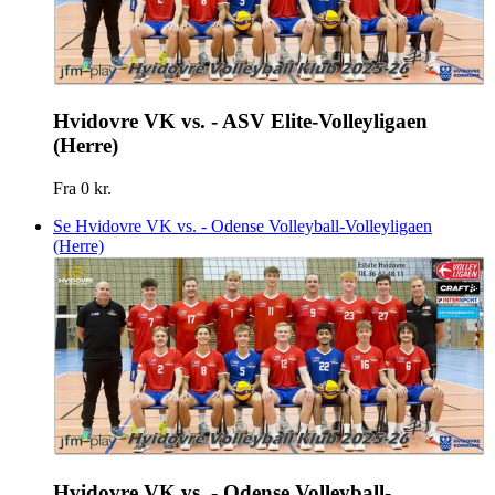
Hvidovre VK vs. - ASV Elite-Volleyligaen
(Herre)
Fra
0 kr.
Se Hvidovre VK vs. - Odense Volleyball-Volleyligaen
(Herre)
Hvidovre VK vs. - Odense Volleyball-