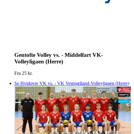
Gentofte Volley vs. - Middelfart VK-
Volleyligaen (Herre)
Fra
25 kr.
Se Hvidovre VK vs. - VK Vestsjælland-Volleyligaen (Herre)