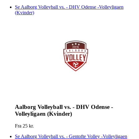
Se Aalborg Volleyball vs. - DHV Odense -Volleyligaen
(Kvinder)
Aalborg Volleyball vs. - DHV Odense -
Volleyligaen (Kvinder)
Fra
25 kr.
Se Aalborg Volleyball vs. - Gentofte Volley -Volleyligaen