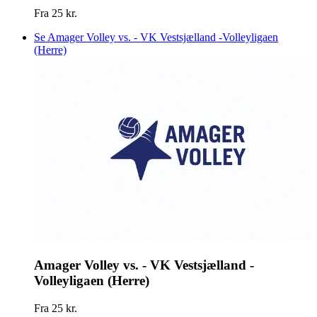
Fra
25 kr.
Se Amager Volley vs. - VK Vestsjælland -Volleyligaen
(Herre)
Amager Volley vs. - VK Vestsjælland -
Volleyligaen (Herre)
Fra
25 kr.