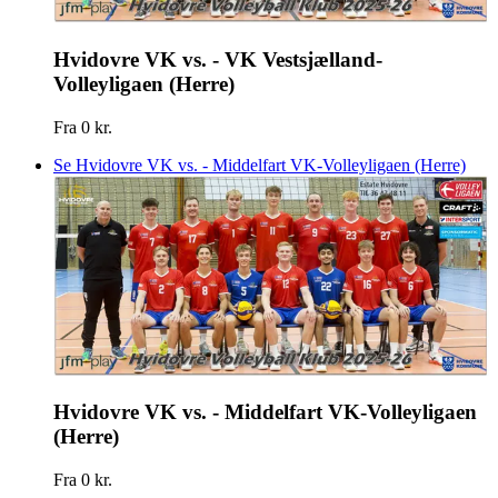
Hvidovre VK vs. - VK Vestsjælland-
Volleyligaen (Herre)
Fra
0 kr.
Se Hvidovre VK vs. - Middelfart VK-Volleyligaen (Herre)
Hvidovre VK vs. - Middelfart VK-Volleyligaen
(Herre)
Fra
0 kr.