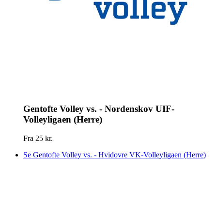
Gentofte Volley vs. - Nordenskov UIF-
Volleyligaen (Herre)
Fra
25 kr.
Se Gentofte Volley vs. - Hvidovre VK-Volleyligaen (Herre)