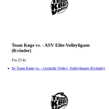
Team Køge vs. - ASV Elite-Volleyligaen
(Kvinder)
Fra
25 kr.
Se Team Køge vs. - Gentofte Volley- Volleyligaen (Kvinder)