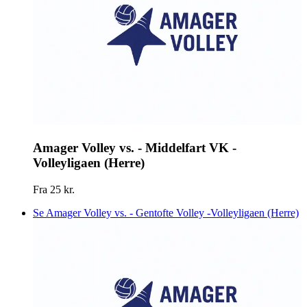
Amager Volley vs. - Middelfart VK -
Volleyligaen (Herre)
Fra
25 kr.
Se Amager Volley vs. - Gentofte Volley -Volleyligaen (Herre)